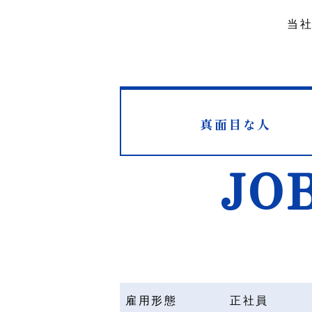
当
真面目な人
JO
雇用形態
正社員